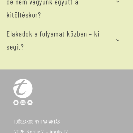
de nem vagyunk együtt a
kitöltéskor?
Elakadok a folyamat közben – ki
segít?
IDŐSZAKOS NYITVATARTÁS
2026. április 2. – április 12.